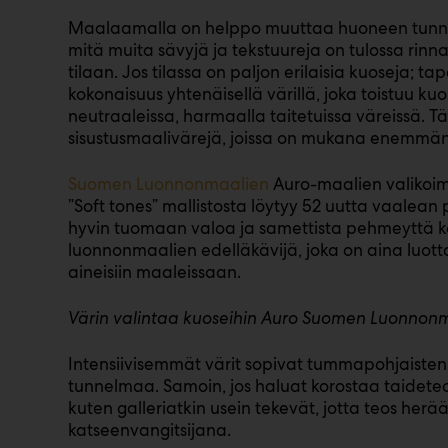
Maalaamalla on helppo muuttaa huoneen tunnel
mitä muita sävyjä ja tekstuureja on tulossa rinn
tilaan. Jos tilassa on paljon erilaisia kuoseja; ta
kokonaisuus yhtenäisellä värillä, joka toistuu ku
neutraaleissa, harmaalla taitetuissa väreissä. T
sisustusmaalivärejä, joissa on mukana enemmän
Suomen Luonnonmaalien
Auro-maalien valikoimi
”Soft tones” mallistosta löytyy 52 uutta vaalean 
hyvin tuomaan valoa ja samettista pehmeyttä kod
luonnonmaalien edelläkävijä, joka on aina luotta
aineisiin maaleissaan.
Värin valintaa kuoseihin Auro Suomen Luonnonm
Intensiivisemmät värit sopivat tummapohjaisten
tunnelmaa. Samoin, jos haluat korostaa taideteo
kuten galleriatkin usein tekevät, jotta teos her
katseenvangitsijana.