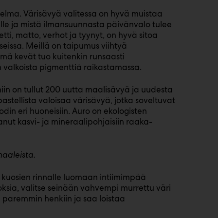
ma. Värisävyä valitessa on hyvä muistaa
alle ja mistä ilmansuunnasta päivänvalo tulee
petti, matto, verhot ja tyynyt, on hyvä sitoa
oseissa. Meillä on taipumus viihtyä
ämä kevät tuo kuitenkin runsaasti
 valkoista pigmenttiä raikastamassa.
in on tullut 200 uutta maalisävyä ja uudesta
pastellista valoisaa värisävyä, jotka soveltuvat
in eri huoneisiin. Auro on ekologisten
nut kasvi- ja mineraalipohjaisiin raaka-
aaleista.
 kuosien rinnalle luomaan intiimimpää
ksia, valitse seinään vahvempi murrettu väri
ää paremmin henkiin ja saa loistaa