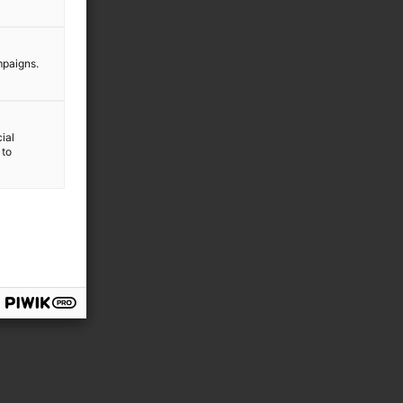
mpaigns.
ial
 to