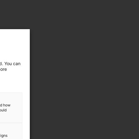
ed. You can
more
and how
ould
aigns