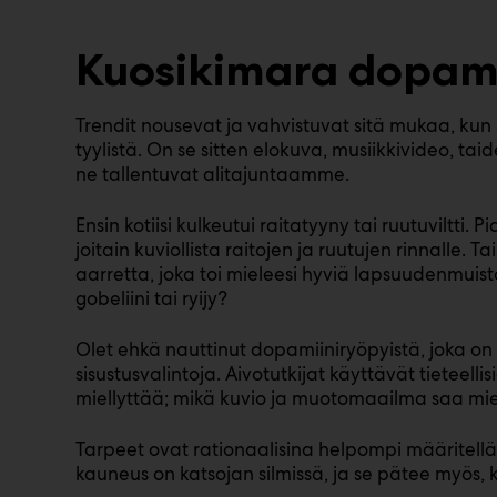
Kuosikimara dopamin
Trendit nousevat ja vahvistuvat sitä mukaa, kun 
tyylistä. On se sitten elokuva, musiikkivideo, tai
ne tallentuvat alitajuntaamme.
Ensin kotiisi kulkeutui raitatyyny tai ruutuvilt
joitain kuviollista raitojen ja ruutujen rinnalle. T
aarretta, joka toi mieleesi hyviä lapsuudenmuist
gobeliini tai ryijy?
Olet ehkä nauttinut dopamiiniryöpyistä, joka on
sisustusvalintoja. Aivotutkijat käyttävät tieteell
miellyttää; mikä kuvio ja muotomaailma saa miel
Tarpeet ovat rationaalisina helpompi määritel
kauneus on katsojan silmissä, ja se pätee myös, 