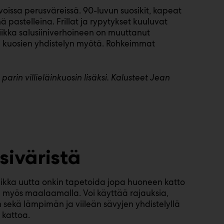
oissa perusväreissä. 90-luvun suosikit, kapeat
ä pastelleina. Frillat ja rypytykset kuuluvat
ikka salusiiniverhoineen on muuttanut
i kuosien yhdistelyn myötä. Rohkeimmat
arin villieläinkuosin lisäksi. Kalusteet Jean
siväristä
vaikka uutta onkin tapetoida jopa huoneen katto
dä myös maalaamalla. Voi käyttää rajauksia,
sekä lämpimän ja viileän sävyjen yhdistelyllä
 kattoa.