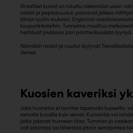
Graafiset kuviot on totuttu näkemään usein vahv
raidat ja pepitaruudut, palaavat jälleen hillittyin
tähän tyyliin mukaan. Englannin maalaisromanti
kaupunkikoteihin. Tunnelma muuttuu melkoisest
heittävät joukkoon pari pantterikuosista tyynyä.
Nämäkin raidat ja ruudut löytyvät Trendikodista p
Vernet.
Kuosien kaveriksi yk
Joka huonetta ei tarvitse tapetoida kuoseilla, 
samalla kuosilla kuin seinät. Kuviointia voi teh
jotka jakavat huoneen tilaa. Tumman ja vaalean 
voit loitontaa tai lähentää jotain seinäpintaa tai