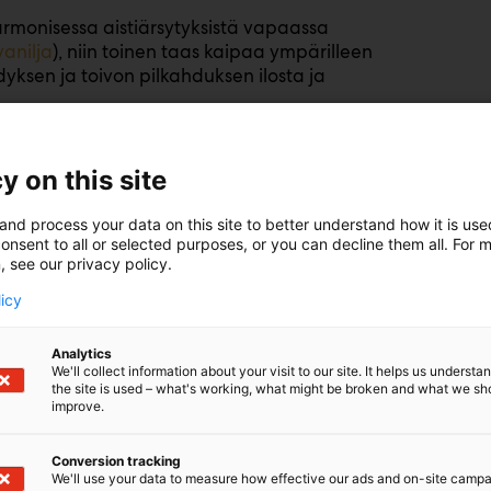
armonisessa aistiärsytyksistä vapaassa
vanilja
), niin toinen taas kaipaa ympärilleen
yksen ja toivon pilkahduksen ilosta ja
y on this site
and process your data on this site to better understand how it is us
isen tunnelman
onsent to all or selected purposes, or you can decline them all. For 
, see our privacy policy.
licy
stöön jo tottuneelle jokapäiväistä. Tekoälyn
Analytics
We'll collect information about your visit to our site. It helps us underst
ukauden aikana on mahdollistanut myös
the site is used – what's working, what might be broken and what we sh
improve.
ä meidät mystiseen maailmaan, jossa
Conversion tracking
Esimerkkinä alla oleva kuva Klaus Haapaniemen
We'll use your data to measure how effective our ads and on-site camp