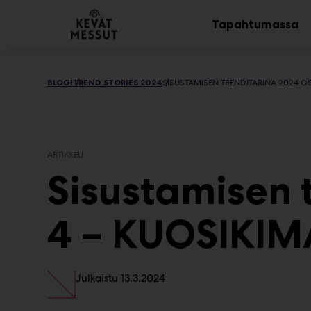
Main
Siirry
sisältöön
Tapahtumassa
Av
al
BLOGI
TREND STORIES 2024
SISUSTAMISEN TRENDITARINA 2024 O
ARTIKKELI
Sisustamisen 
4 – KUOSIKI
Julkaistu
13.3.2024