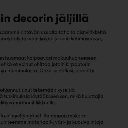
 decorin jäljillä
saamme riittävän usealta taholta aistivirikkeitä
denäyttely tai vain käynti jossain kotimuseossa,
ti. Pian huomaat kaipaavasi makuuhuoneeseen
ai ehkä et voinut ohittaa jotain kirpputorin
oja mummolasta. Onko seinälläsi jo peritty
 ohjannut sinut tekemään kyseisiä
isiä tutkimuksia löytääkseen sen, mikä kuluttajia
ihyvähormonit liikkeelle.
lä kuin mieltymykset. Sanonnan mukaan
kun teemme materiaali-, väri- ja kuosivalintoja.