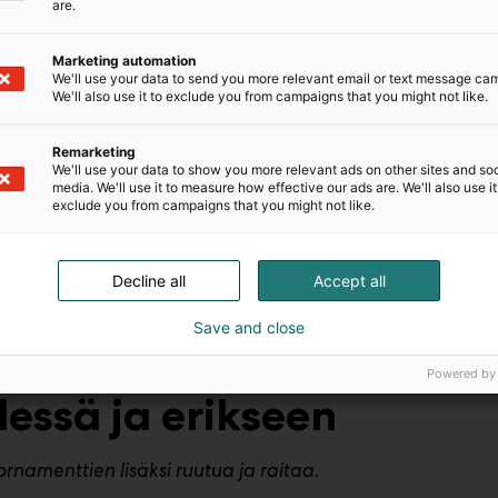
are.
seampi eläin hahmo. Bongaatko lehdellä lymyävän
Marketing automation
We'll use your data to send you more relevant email or text message ca
We'll also use it to exclude you from campaigns that you might not like.
Remarketing
We'll use your data to show you more relevant ads on other sites and soc
rhosilta ja niitäkin lennähtelee Trendikodin
media. We'll use it to measure how effective our ads are. We'll also use it
exclude you from campaigns that you might not like.
oneesta ei mystiikkaa puutu. Kerroksellisuus
dossa. Lue myös
Trend Stories -blogi 3 Vintage
Decline all
Accept all
Save and close
Powered by
essä ja erikseen
ornamenttien lisäksi ruutua ja raitaa.